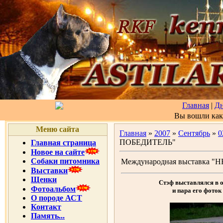
Главная
|
Д
Вы вошли ка
Меню сайта
Главная
»
2007
»
Сентябрь
»
0
ПОБЕДИТЕЛЬ"
Главная страница
Новое на сайте
Собаки питомника
Международная выставка
Выставки
Щенки
Стэф выставлялся в 
Фотоальбом
и пара его фото
О породе АСТ
Контакт
Память...