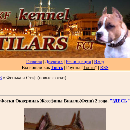
Главная
|
Дневник
|
Регистрация
|
Вход
Вы вошли как
Гость
| Группа "
Гости
"
|
RSS
8
» Фенька и Стэф (новые фотки)
)
Фотки Оккервиль Жозефины Виалль(Фени) 2 года,
"ЗДЕСЬ"