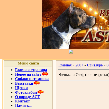
Меню сайта
Главная
»
2007
»
Сентябрь
»
0
Главная страница
Новое на сайте
Фенька и Стэф (новые фотки
Собаки питомника
Выставки
Щенки
Фотоальбом
О породе АСТ
Контакт
Память...