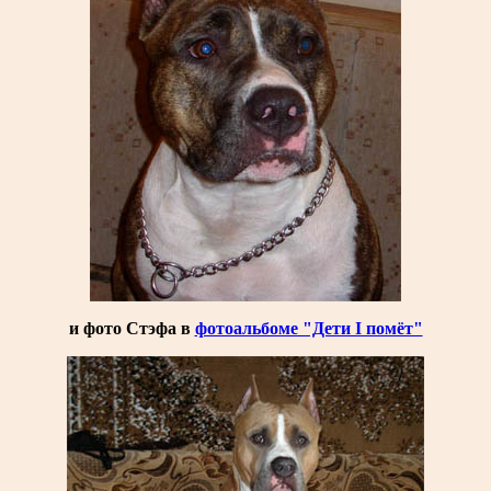
и фото Стэфа в
фотоальбоме "Дети I помёт"