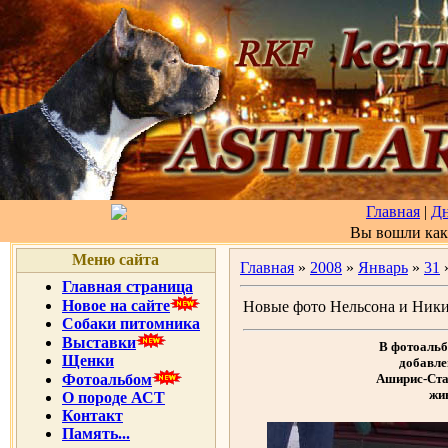
Главная
|
Д
Вы вошли ка
Меню сайта
Главная
»
2008
»
Январь
»
31
»
Главная страница
Новое на сайте
Новые фото Нельсона и Ники.
Собаки питомника
Выставки
В фотоаль
Щенки
добавле
Фотоальбом
Аширис-Стаф
жив
О породе АСТ
Контакт
Память...