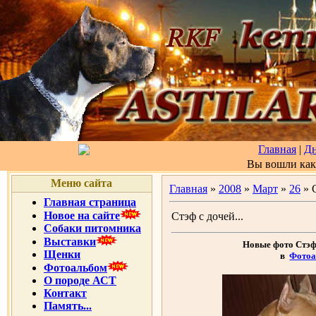
Главная
|
Д
Вы вошли ка
Меню сайта
Главная
»
2008
»
Март
»
26
» С
Главная страница
Новое на сайте
Стэф с дочей...
Собаки питомника
Выставки
Новые фото Стэф
Щенки
в
Фотоа
Фотоальбом
О породе АСТ
Контакт
Память...