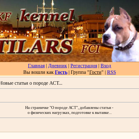
Главная
|
Дневник
|
Регистрация
|
Вход
Вы вошли как
Гость
| Группа "
Гости
"
|
RSS
Новые статьи о породе АСТ...
На страничке "О породе АСТ", добавлены статьи -
о физических нагрузках, подготовке к вытавке...