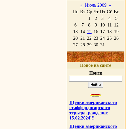
«
Июль 2009
»
Пн
Вт
Ср
Чт
Пт
Сб
Вс
1
2
3
4
5
6
7
8
9
10
11
12
13
14
15
16
17
18
19
20
21
22
23
24
25
26
27
28
29
30
31
Новое на сайте
Поиск
Щенки американского
стаффордширского
терьера, рождение
15.02.2024!!!
Щенки американского