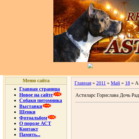
Меню сайта
Главная
»
2011
»
Май
»
18
» А
Главная страница
Новое на сайте
Астиларс Горислава Дочь Радо
Собаки питомника
Выставки
Щенки
Фотоальбом
О породе АСТ
Контакт
Память...