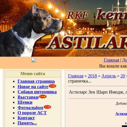
Главная
|
Д
Вы вошли ка
Меню сайта
Главная
»
2018
»
Апрель
»
20
страничка...
Главная страница
Новое на сайте
Собаки питомника
Астиларс Зен Шарп Имидж, ли
Выставки
Щенки
Добавл
Фотоальбом
О породе АСТ
Астил
Контакт
Память...
к