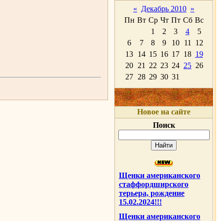
«
Декабрь 2010
»
Пн
Вт
Ср
Чт
Пт
Сб
Вс
1
2
3
4
5
6
7
8
9
10
11
12
13
14
15
16
17
18
19
20
21
22
23
24
25
26
27
28
29
30
31
Новое на сайте
Поиск
Щенки американского
стаффордширского
терьера, рождение
15.02.2024!!!
Щенки американского