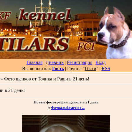
Главная
|
Дневник
|
Регистрация
|
Вход
Вы вошли как
Гость
| Группа "
Гости
"
|
RSS
» Фото щенков от Толика и Раши в 21 день!
и в 21 день!
Новые фотографии щенков в 21 день
Фотоальбоме>>>...
в