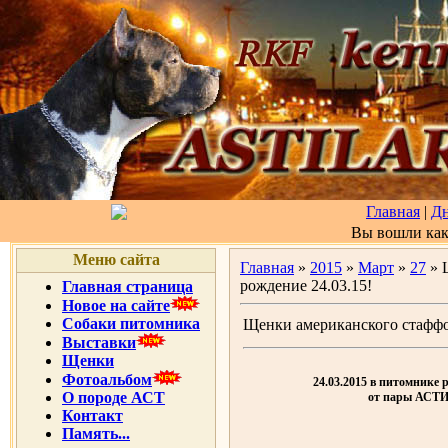
Главная
|
Д
Вы вошли ка
Меню сайта
Главная
»
2015
»
Март
»
27
» 
рождение 24.03.15!
Главная страница
Новое на сайте
Собаки питомника
Щенки американского стаффор
Выставки
Щенки
Фотоальбом
24.03.2015 в питомнике
О породе АСТ
от пары АС
Контакт
Память...