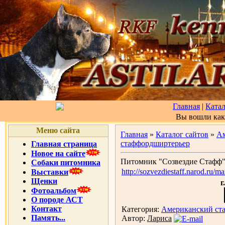
Главная
|
Катал
Вы вошли ка
Меню сайта
Главная
»
Каталог сайтов
»
А
стаффордширтерьер
Главная страница
Новое на сайте
Питомник "Созвездие Стафф
Собаки питомника
http://sozvezdiestaff.narod.ru/m
Выставки
Щенки
г
Фотоальбом
О породе АСТ
Контакт
Категория:
Американский ст
Память...
Автор:
Лариса