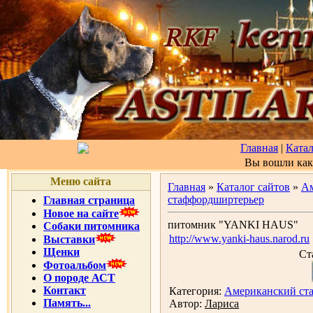
Главная
|
Катал
Вы вошли ка
Меню сайта
Главная
»
Каталог сайтов
»
А
стаффордширтерьер
Главная страница
Новое на сайте
питомник "YANKI HAUS"
Собаки питомника
http://www.yanki-haus.narod.ru
Выставки
Щенки
Ст
Фотоальбом
О породе АСТ
Контакт
Категория:
Американский ст
Память...
Автор:
Лариса