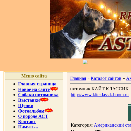
Меню сайта
Главная
»
Каталог сайтов
»
Ам
Главная страница
питомник КАЙТ КЛАССИК
Новое на сайте
Собаки питомника
http://www.kiteklassik.boom.ru
Выставки
Щенки
Фотоальбом
О породе АСТ
Контакт
Категория:
Американский ст
Память...