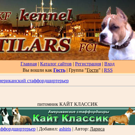
Главная
|
Каталог сайтов
|
Регистрация
|
Вход
Вы вошли как
Гость
| Группа "
Гости
"
|
RSS
ериканский стаффордширтерьер
питомник КАЙТ КЛАССИК
аффордширтерьер
| Добавил:
ashiris
| Автор:
Лариса