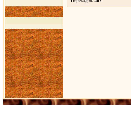
Переходов:
407