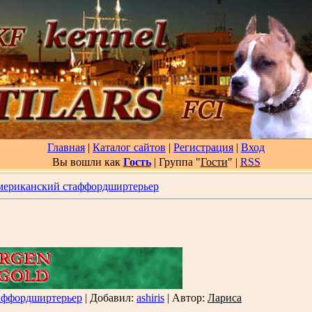
Главная
|
Каталог сайтов
|
Регистрация
|
Вход
Вы вошли как
Гость
| Группа "
Гости
"
|
RSS
ериканский стаффордширтерьер
аффордширтерьер
| Добавил:
ashiris
| Автор:
Лариса