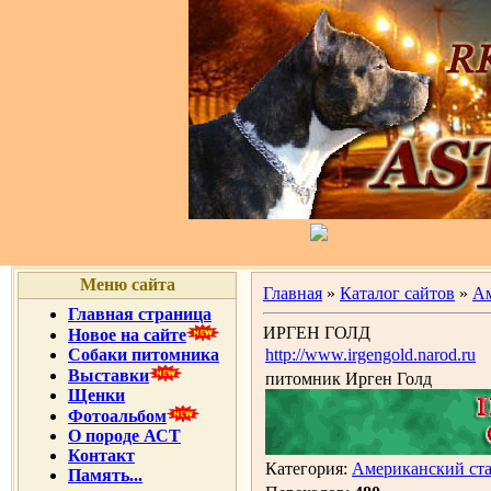
Меню сайта
Главная
»
Каталог сайтов
»
Ам
Главная страница
ИРГЕН ГОЛД
Новое на сайте
Собаки питомника
http://www.irgengold.narod.ru
Выставки
питомник Ирген Голд
Щенки
Фотоальбом
О породе АСТ
Контакт
Категория:
Американский ст
Память...