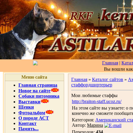
Главная
|
Катал
Вы вошли ка
Меню сайта
Главная
»
Каталог сайтов
»
А
стаффордширтерьер
Главная страница
Новое на сайте
Мои любимые стаффы
Собаки питомника
http://braiton-staff.ucoz.ru/
Выставки
Щенки
На этом сайте вы узнаете: о 
Фотоальбом
конечно же сможете пообщать
О породе АСТ
Категория:
Американский ст
Контакт
Автор:
Марина
Память...
Переходов:
434