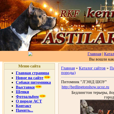
Главная
|
Катал
Вы вошли ка
Меню сайта
Главная
»
Каталог сайтов
»
Пи
породы)
Главная страница
Новое на сайте
Питомник "Л'ЭНД ШОУ"
Собаки питомника
http://bedlingtonshow.ucoz.ru
Выставки
Щенки
Бедлингтон терьеры, 
Фотоальбом
город
О породе АСТ
Контакт
Память...