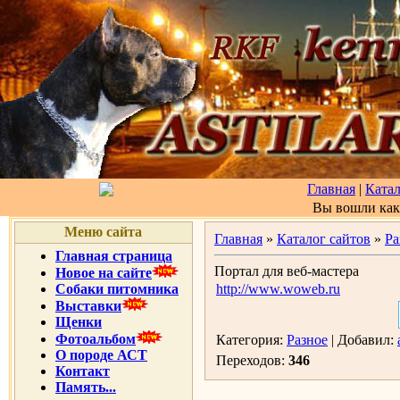
Главная
|
Катал
Вы вошли ка
Меню сайта
Главная
»
Каталог сайтов
»
Ра
Главная страница
Портал для веб-мастера
Новое на сайте
Собаки питомника
http://www.woweb.ru
Выставки
Щенки
Фотоальбом
Категория:
Разное
| Добавил:
О породе АСТ
Переходов:
346
Контакт
Память...