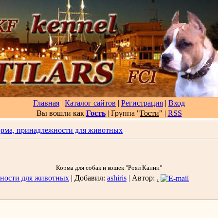
Главная
|
Каталог сайтов
|
Регистрация
|
Вход
Вы вошли как
Гость
| Группа "
Гости
"
|
RSS
рма, принадлежности для животных
Корма для собак и кошек "Роял Канин"
ности для животных
| Добавил:
ashiris
| Автор:
.