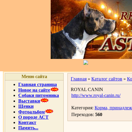
Меню сайта
Главная
»
Каталог сайтов
»
Ко
Главная страница
ROYAL CANIN
Новое на сайте
Собаки питомника
http://www.royal-canin.ru/
Выставки
Щенки
Категория:
Корма, принадлеж
Фотоальбом
Переходов:
560
О породе АСТ
Контакт
Память...