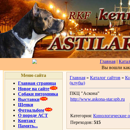
Главная
|
Катал
Вы вошли ка
Меню сайта
Главная
»
Каталог сайтов
»
Ки
(клубы)
Главная страница
Новое на сайте
ПКЦ "Аскона"
Собаки питомника
http://www.askona-star.spb.ru
Выставки
Щенки
Фотоальбом
О породе АСТ
Категория:
Кинологические о
Контакт
Переходов:
515
Память...