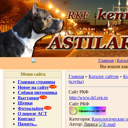
Главная
|
Катал
Вы вошли ка
Меню сайта
Главная
»
Каталог сайтов
»
Ки
(клубы)
Главная страница
Новое на сайте
Сайт РКФ
Собаки питомника
http://www.rkf.org.ru
Выставки
Щенки
Сайт РКФ
Фотоальбом
О породе АСТ
Контакт
Категория:
Кинологические о
Память...
Автор:
Лариса