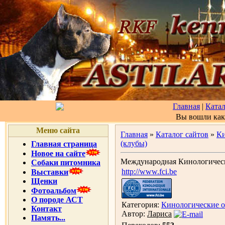
Главная
|
Катал
Вы вошли ка
Меню сайта
Главная
»
Каталог сайтов
»
Ки
(клубы)
Главная страница
Новое на сайте
Международная Кинологическ
Собаки питомника
http://www.fci.be
Выставки
Щенки
Фотоальбом
О породе АСТ
Категория:
Кинологические о
Контакт
Автор:
Лариса
Память...