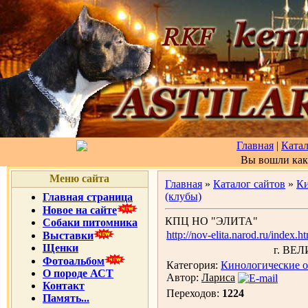
Главная
|
Катал
Вы вошли ка
Меню сайта
Главная
»
Каталог сайтов
»
Ки
(клубы)
Главная страница
Новое на сайте
КПЦ НО "ЭЛИТА"
Собаки питомника
http://nov-elita.narod.ru/index.h
Выставки
Щенки
г. ВЕ
Фотоальбом
Категория:
Кинологические о
О породе АСТ
Автор:
Лариса
Контакт
Переходов:
1224
Память...