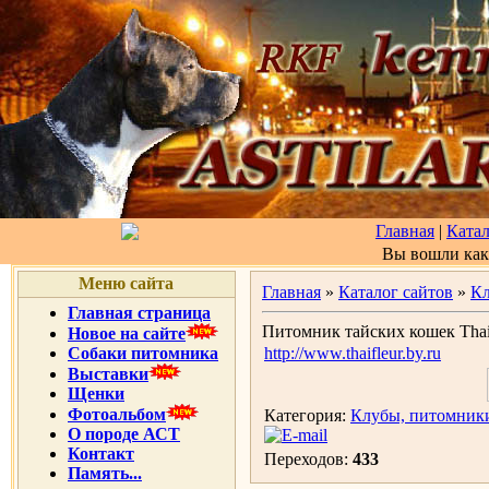
Главная
|
Катал
Вы вошли ка
Меню сайта
Главная
»
Каталог сайтов
»
Кл
Главная страница
Питомник тайских кошек Thai
Новое на сайте
Собаки питомника
http://www.thaifleur.by.ru
Выставки
Щенки
Фотоальбом
Категория:
Клубы, питомник
О породе АСТ
Контакт
Переходов:
433
Память...