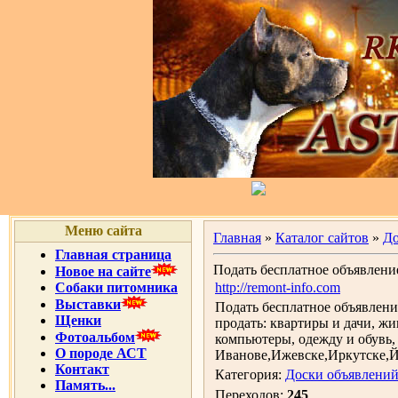
Меню сайта
Главная
»
Каталог сайтов
»
До
Главная страница
Подать бесплатное объявлени
Новое на сайте
Собаки питомника
http://remont-info.com
Выставки
Подать бесплатное объявление
Щенки
продать: квартиры и дачи, ж
Фотоальбом
компьютеры, одежду и обувь, 
О породе АСТ
Иванове,Ижевске,Иркутске,Й
Контакт
Категория:
Доски объявлени
Память...
Переходов:
245