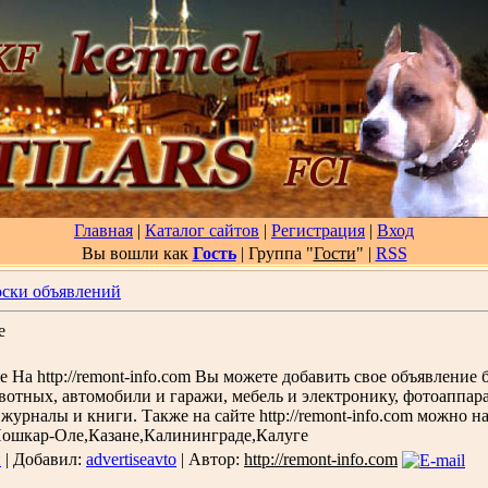
Главная
|
Каталог сайтов
|
Регистрация
|
Вход
Вы вошли как
Гость
| Группа "
Гости
"
|
RSS
ски объявлений
е
 На http://remont-info.com Вы можете добавить свое объявление 
ивотных, автомобили и гаражи, мебель и электронику, фотоаппар
журналы и книги. Также на сайте http://remont-info.com можно н
ошкар-Оле,Казане,Калининграде,Калуге
й
| Добавил:
advertiseavto
| Автор:
http://remont-info.com