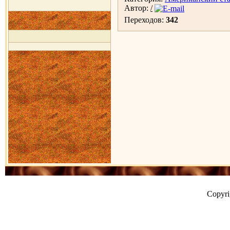
Автор:
/
Переходов:
342
Copyr