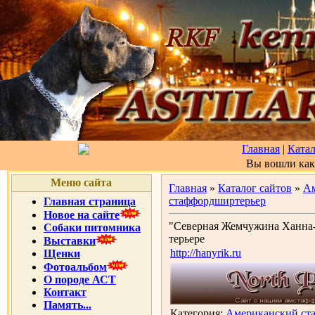
Главная
|
Катал
Вы вошли ка
Меню сайта
Главная
»
Каталог сайтов
»
А
стаффордширтерьер
Главная страница
Новое на сайте
"Северная Жемчужина Ханна-
Собаки питомника
терьере
Выставки
http://hanyrik.ru
Щенки
Фотоальбом
О породе АСТ
Контакт
Память...
Категория:
Американский ст