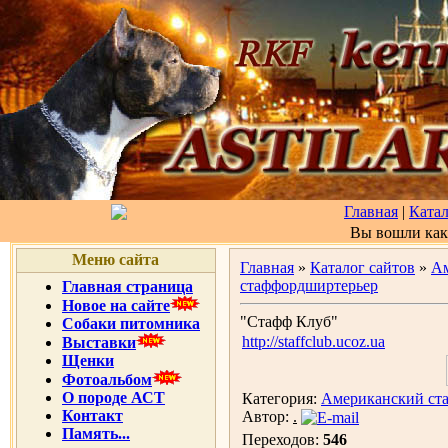
Главная
|
Катал
Вы вошли ка
Меню сайта
Главная
»
Каталог сайтов
»
А
стаффордширтерьер
Главная страница
Новое на сайте
"Стафф Клуб"
Собаки питомника
http://staffclub.ucoz.ua
Выставки
Щенки
Фотоальбом
О породе АСТ
Категория:
Американский ст
Контакт
Автор:
.
Память...
Переходов:
546