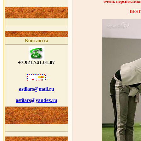
очень перспекти
BEST
Контакты
+7-921-741-01-07
astilars@mail.ru
astilars@yandex.ru