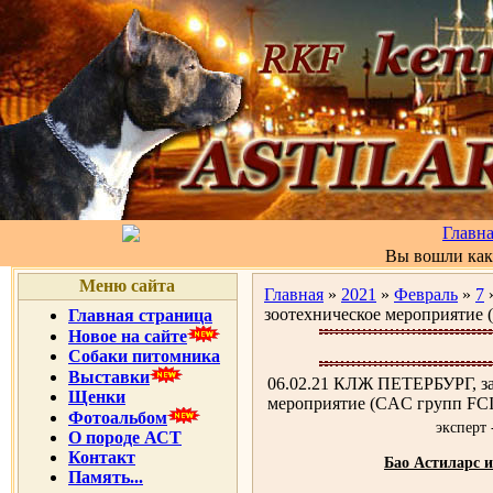
Главн
Вы вошли ка
Меню сайта
Главная
»
2021
»
Февраль
»
7
»
зоотехническое мероприятие 
Главная страница
Новое на сайте
Собаки питомника
Выставки
06.02.21 КЛЖ ПЕТЕРБУРГ, за
Щенки
мероприятие (CAC групп FCI
Фотоальбом
эксперт
О породе АСТ
Контакт
Бао Астиларс 
Память...