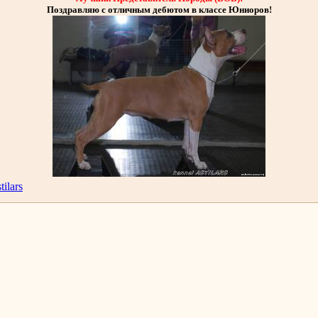
Поздравляю с отличным дебютом в классе Юниоров!
tilars