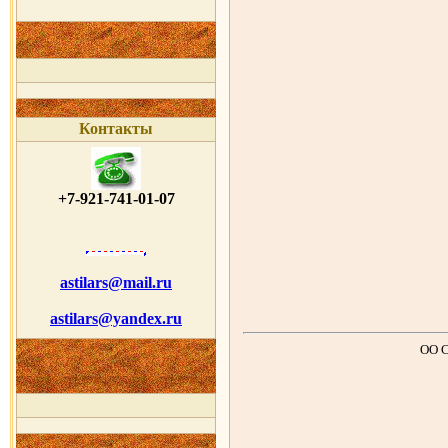
Контакты
+7-921-741-01-07
astilars@mail.ru
astilars@yandex.ru
ОО 