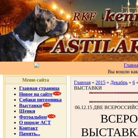
Главн
Вы вошли ка
Меню сайта
Главная
»
2015
»
Декабрь
»
6
»
ВЫСТАВКИ
Главная страница
Новое на сайте
Собаки питомника
Выставки
06.12.15 ДВЕ ВСЕРОССИ
Щенки
ВСЕР
Фотоальбом
О породе АСТ
Контакт
ВЫСТАВК
Память...