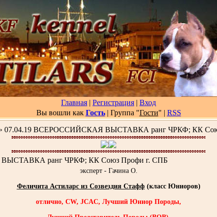
Главная
|
Регистрация
|
Вход
Вы вошли как
Гость
| Группа "
Гости
"
|
RSS
» 07.04.19 ВСЕРОССИЙСКАЯ ВЫСТАВКА ранг ЧРКФ; КК Союз
ВЫСТАВКА ранг ЧРКФ; КК Союз Профи г. СПБ
эксперт - Гачина О.
Феличита Астиларс из Созвездия Стафф
(класс Юниоров)
отлично, CW, JCAC, Лучший Юниор Породы,