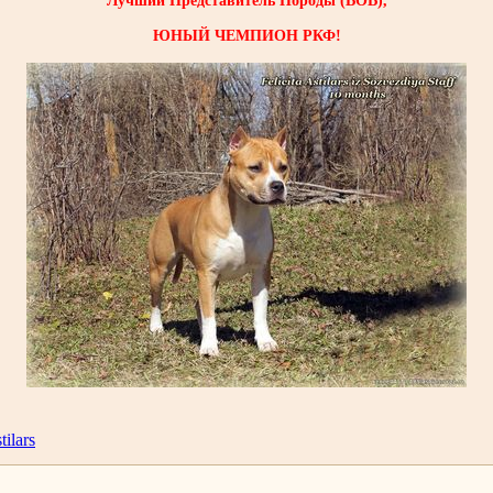
Лучший Представитель Породы (ВОВ),
ЮНЫЙ ЧЕМПИОН РКФ!
tilars