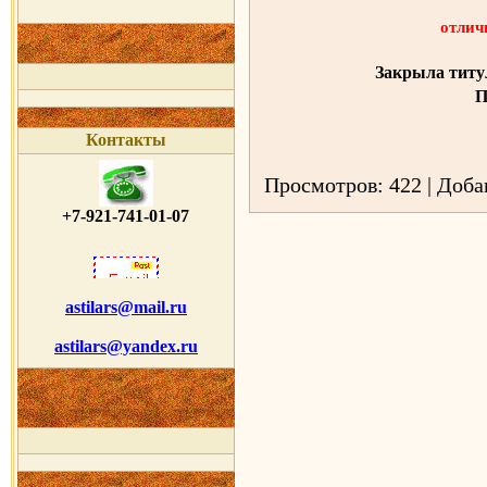
отлич
Закрыла титу
П
Контакты
Просмотров: 422 | Доб
+7-921-741-01-07
astilars@mail.ru
astilars@yandex.ru