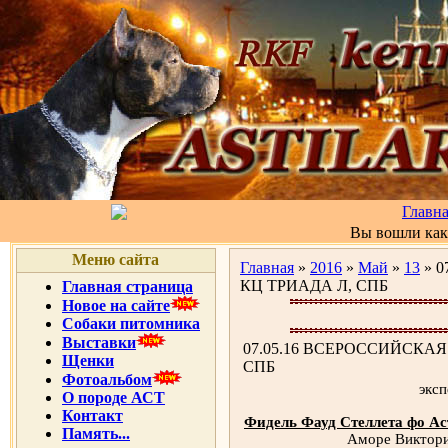
Главн
Вы вошли ка
Меню сайта
Главная
»
2016
»
Май
»
13
» 
КЦ ТРИАДА Л, СПБ
Главная страница
Новое на сайте
Собаки питомника
Выставки
07.05.16 ВСЕРОССИЙСКА
Щенки
СПБ
Фотоальбом
эксп
О породе АСТ
Контакт
Фидель Фауд Стеллета фо Ас
Память...
Аморе Виктори