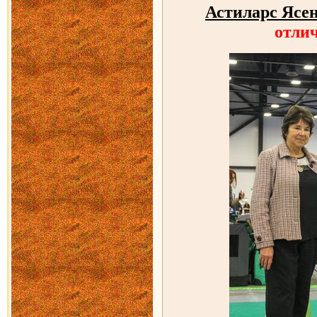
Астиларс Ясе
отли