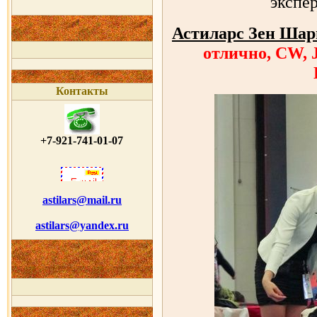
экспер
Астиларс Зен Ша
отлично, CW,
Контакты
+7-921-741-01-07
astilars@mail.ru
astilars@yandex.ru