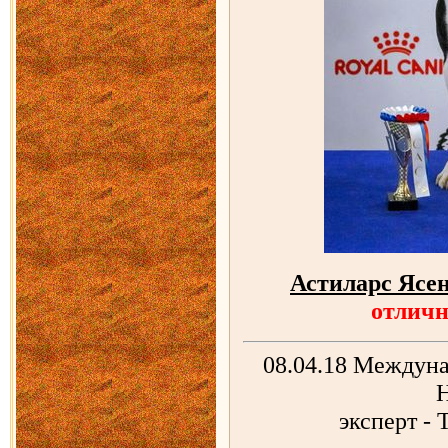
Астиларс Ясе
отлич
08.04.18 Междун
Н
эксперт - 