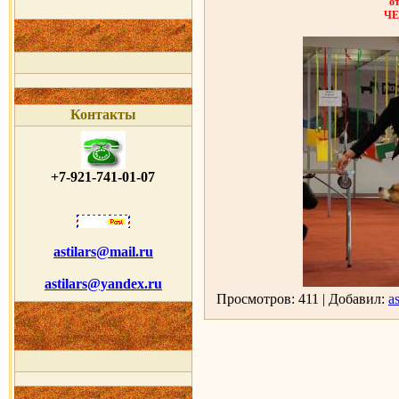
о
Ч
Контакты
+7-921-741-01-07
astilars@mail.ru
astilars@yandex.ru
Просмотров: 411 | Добавил:
as