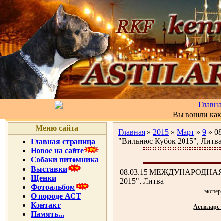
Главн
Вы вошли ка
Меню сайта
Главная
»
2015
»
Март
»
9
» 0
"Вильнюс Кубок 2015", Литв
Главная страница
Новое на сайте
Собаки питомника
Выставки
08.03.15 МЕЖДУНАРОДНАЯ
Щенки
2015", Литва
Фотоальбом
экспер
О породе АСТ
Контакт
Астиларс
Память...