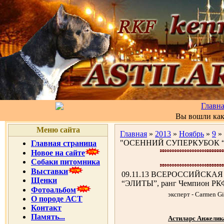
Главн
Вы вошли ка
Меню сайта
Главная
»
2013
»
Ноябрь
»
9
»
"ОСЕННИЙ СУПЕРКУБОК “Э
Главная страница
Новое на сайте
Собаки питомника
Выставки
09.11.13 ВСЕРОССИЙСК
Щенки
“ЭЛИТЫ”, ранг Чемпион РК
Фотоальбом
эксперт - Carmen Gi
О породе АСТ
Контакт
Память...
Астиларс Анжелик