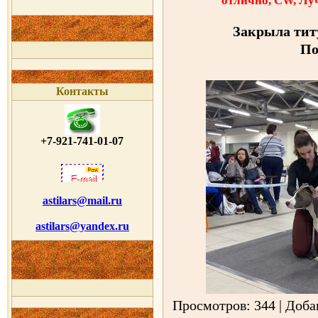
отлично, СW, Лу
Закрыла тит
По
Контакты
+7-921-741-01-07
astilars@mail.ru
astilars@yandex.ru
Просмотров: 344 | Доб