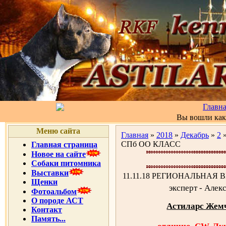
Главн
Вы вошли ка
Меню сайта
Главная
»
2018
»
Декабрь
»
2
»
СПб ОО КЛАСС
Главная страница
Новое на сайте
Собаки питомника
Выставки
11.11.18 РЕГИОНАЛЬНАЯ
Щенки
эксперт - Алек
Фотоальбом
О породе АСТ
Астиларс Жем
Контакт
Память...