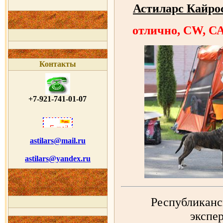
Астиларс Кайро
отлично, CW, С
Контакты
+7-921-741-01-07
astilars@mail.ru
astilars@yandex.ru
Республиканс
экспер