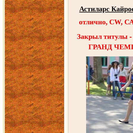
Астиларс Кайро
отлично, CW, С
Закрыл титулы
ГРАНД ЧЕМ