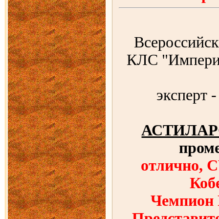
Всероссийск
КЛС "Империа
эксперт 
АСТИЛАР
пром
отлично, 
Коб
Чемпион
Представит