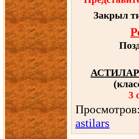
Закрыл ти
Р
Поз
АСТИЛАР
(кла
3
Просмотров:
astilars