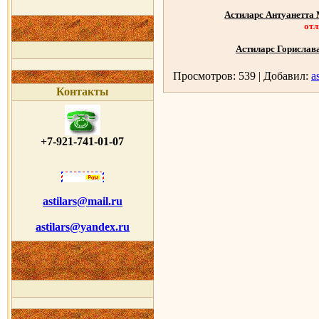
Астиларс Антуанетта
отл
Астиларс Горислав
Просмотров: 539 | Добавил:
as
Контакты
+7-921-741-01-07
astilars@mail.ru
astilars@yandex.ru