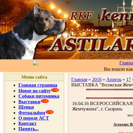
Главн
Вы вошли ка
Меню сайта
Главная
»
2016
»
Апрель
»
17
ВЫСТАВКА "Волжская Жемчу
Главная страница
Новое на сайте
Собаки питомника
Выставки
16.04.16 ВСЕРОССИЙСКАЯ
Щенки
Жемчужина", г. Сызрань
Фотоальбом
экс
О породе АСТ
Контакт
Астиларс Я
Память...