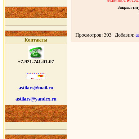
отлично, CW, СА
Закрыл тит
Просмотров: 393 | Добавил:
as
Контакты
+7-921-741-01-07
astilars@mail.ru
astilars@yandex.ru