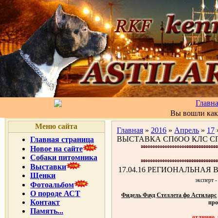
Главн
Вы вошли ка
Меню сайта
Главная
»
2016
»
Апрель
»
17
ВЫСТАВКА CПбОО КЛС С
Главная страница
Новое на сайте
Собаки питомника
Выставки
17.04.16 РЕГИОНАЛЬНАЯ
Щенки
эксперт 
Фотоальбом
О породе АСТ
Фидель Фауд Стеллета фо Астиларс
Контакт
про
Память...
отлично,