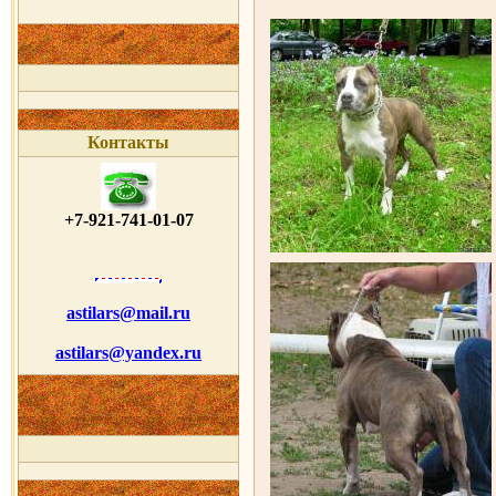
Контакты
+7-921-741-01-07
astilars@mail.ru
astilars@yandex.ru