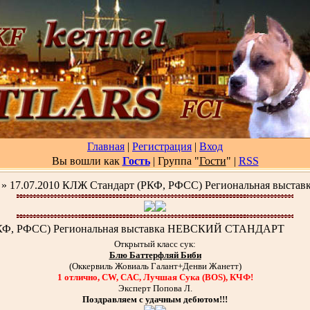
Главная
|
Регистрация
|
Вход
Вы вошли как
Гость
| Группа "
Гости
"
|
RSS
» 17.07.2010 КЛЖ Стандарт (РКФ, РФСС) Региональная выс
(РКФ, РФСС) Региональная выставка НЕВСКИЙ СТАНДАРТ
Открытый класс сук:
Блю Баттерфляй Биби
(Оккервиль Жовиаль Галант+Денви Жанетт)
1 отлично, CW, CAC, Лучшая Сука (BOS), КЧФ!
Эксперт Попова Л.
Поздравляем с удачным дебютом!!!