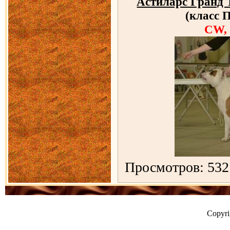
Аcтиларс Гранд 
(класс 
CW,
Просмотров: 532
Copyr