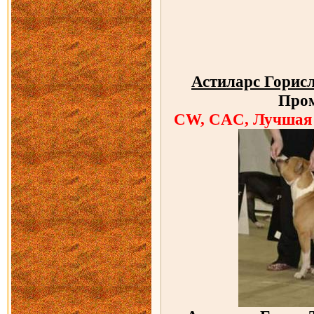
Астиларс Горис
Про
CW, CAC, Лучшая