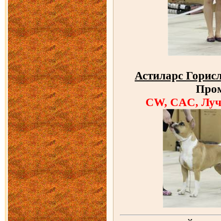
Астиларс Горис
Про
CW, CAC, Луч