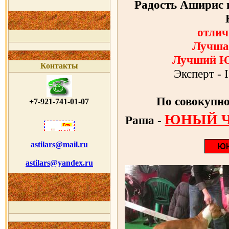
Радость Аширис 
отлич
Лучша
Лучший Ю
Контакты
Эксперт - 
По совокупн
+7-921-741-01-07
ЮНЫЙ Ч
Раша -
astilars@mail.ru
astilars@yandex.ru