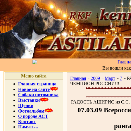
Главн
Вы вошли ка
Меню сайта
Главная
»
2009
»
Март
»
7
» Р
ЧЕМПИОН РОССИИ!!!
Главная страница
Новое на сайте
Собаки питомника
Выставки
РАДОСТЬ АШИРИС из С.С
Щенки
07.03.09 Всеросс
Фотоальбом
О породе АСТ
Контакт
ранг
Память...