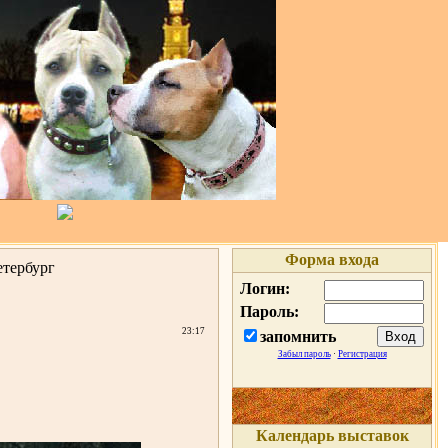
Форма входа
тербург
Логин:
Пароль:
23:17
запомнить
Забыл пароль
·
Регистрация
Календарь выставок