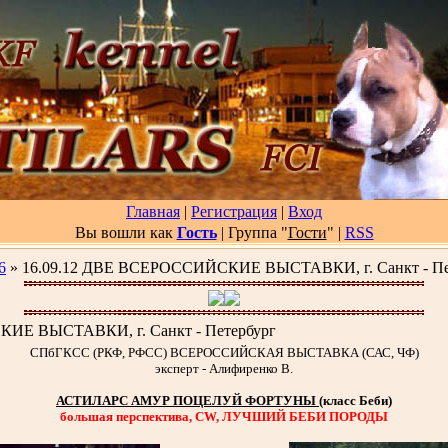
Главная
|
Регистрация
|
Вход
Вы вошли как
Гость
| Группа "
Гости
"
|
RSS
6
» 16.09.12 ДВЕ ВСЕРОССИЙСКИЕ ВЫСТАВКИ, г. Санкт - Пе
ИЕ ВЫСТАВКИ, г. Санкт - Петербург
СПбГКСС (РКФ, РФСС) ВСЕРОССИЙСКАЯ ВЫСТАВКА (САС, ЧФ)
эксперт - Алифиренко В.
АСТИЛАРС АМУР ПОЦЕЛУЙ ФОРТУНЫ
(класс Беби)
большая перспектива, CW, ЛУЧШИЙ БЕБИ ПОРОДЫ