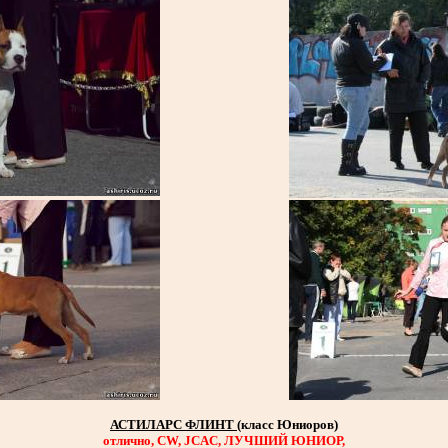
АСТИЛАРС ФЛИНТ
(класс Юниоров)
отлично, CW, JCAC, ЛУЧШИЙ ЮНИОР,