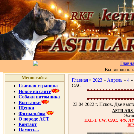
Главн
Вы вошли ка
Меню сайта
Главная
»
2023
»
Апрель
»
4
» 
САС
Главная страница
Новое на сайте
Собаки питомника
Выставки
23.04.2022 г. Псков. Две выс
Щенки
.
ASTILARS
Фотоальбом
Экспе
О породе АСТ
EXL-1, CW, CAC, ЧФ
Контакт
BE
Память...