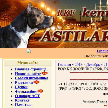
Главн
Вы вошли ка
Меню сайта
Главная
»
2013
»
Декабрь
»
21
РОО КК ЗООЛЮКС (РКФ, 
Главная страница
Новое на сайте
Собаки питомника
Выставки
21.12.13 ВСЕРОССИЙСКАЯ
Щенки
(РКФ, РФЛС) "ЗООЛЮКС-З
Фотоальбом
экс
О породе АСТ
Контакт
Астиларс Ульян
Память...
от