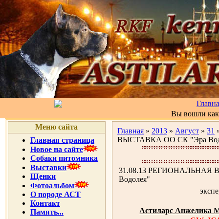
Главн
Вы вошли ка
Меню сайта
Главная
»
2013
»
Август
»
31
»
ВЫСТАВКА ОО СК "Эра Вод
Главная страница
Новое на сайте
Собаки питомника
Выставки
31.08.13 РЕГИОНАЛЬНАЯ 
Щенки
Водолея"
Фотоальбом
экспе
О породе АСТ
Контакт
Астиларс Анжелика 
Память...