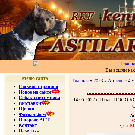
Главн
Вы вошли ка
Меню сайта
Главная
»
2023
»
Апрель
»
4
»
Главная страница
Новое на сайте
Собаки питомника
14.05.2022 г. Псков ПООО К
Выставки
С
Щенки
Фотоальбом
Ас
О породе АСТ
C
Контакт
закрыл
Юн
Память...