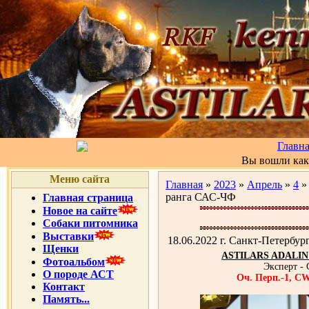
Главн
Вы вошли ка
Меню сайта
Главная
»
2023
»
Апрель
»
4
» 
ранга САС-ЧФ
Главная страница
Новое на сайте
Собаки питомника
Выставки
18.06.2022 г. Санкт-Петербу
Щенки
ASTILARS ADALI
Фотоальбом
Эксперт - G
О породе АСТ
Оч. Перп.-1,
Контакт
Память...