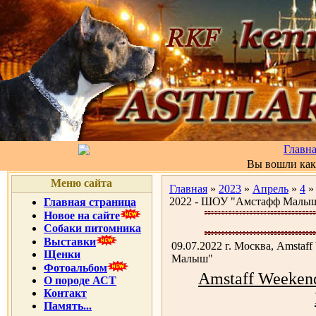
Главн
Вы вошли ка
Меню сайта
Главная
»
2023
»
Апрель
»
4
» 
2022 - ШОУ "Амстафф Малы
Главная страница
Новое на сайте
Собаки питомника
Выставки
09.07.2022 г. Москва, Amsta
Щенки
Малыш"
Фотоальбом
Amstaff Weeke
О породе АСТ
Контакт
Память...