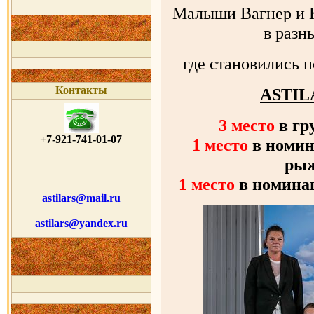
Малыши Вагнер и 
в разн
где становились 
Контакты
ASTIL
3 место
в гр
+7-921-741-01-07
1 место
в номин
рыж
1 место
в номина
astilars@mail.ru
astilars@yandex.ru