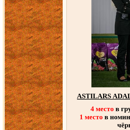
ASTILARS ADA
4 место
в гр
1 место
в номин
чёр