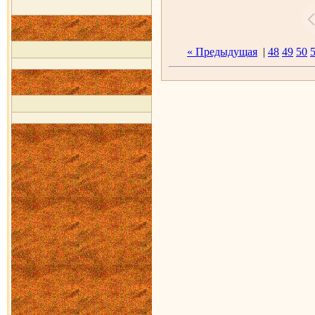
« Предыдущая
|
48
49
50